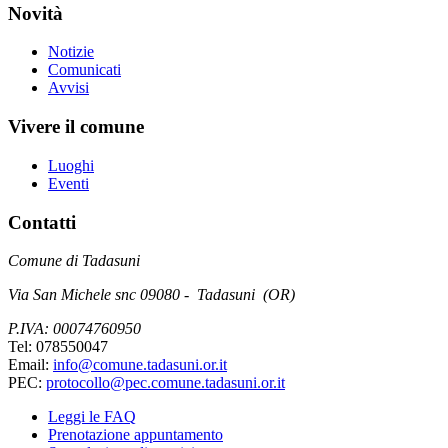
Novità
Notizie
Comunicati
Avvisi
Vivere il comune
Luoghi
Eventi
Contatti
Comune di Tadasuni
Via San Michele snc 09080 - Tadasuni (OR)
P.IVA: 00074760950
Tel: 078550047
Email:
info@comune.tadasuni.or.it
PEC:
protocollo@pec.comune.tadasuni.or.it
Leggi le FAQ
Prenotazione appuntamento