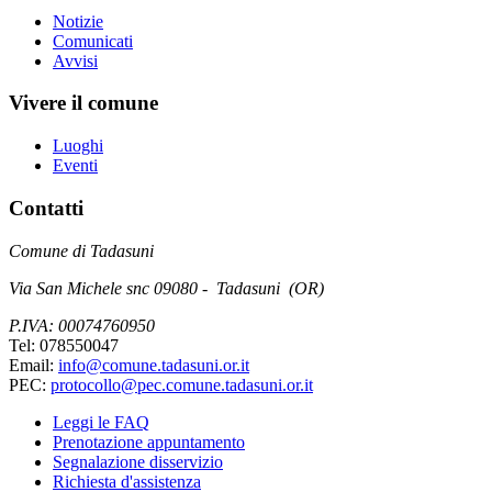
Notizie
Comunicati
Avvisi
Vivere il comune
Luoghi
Eventi
Contatti
Comune di Tadasuni
Via San Michele snc 09080 - Tadasuni (OR)
P.IVA: 00074760950
Tel: 078550047
Email:
info@comune.tadasuni.or.it
PEC:
protocollo@pec.comune.tadasuni.or.it
Leggi le FAQ
Prenotazione appuntamento
Segnalazione disservizio
Richiesta d'assistenza