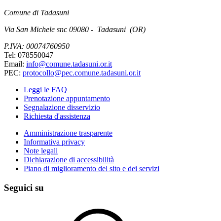
Comune di Tadasuni
Via San Michele snc 09080 - Tadasuni (OR)
P.IVA: 00074760950
Tel: 078550047
Email:
info@comune.tadasuni.or.it
PEC:
protocollo@pec.comune.tadasuni.or.it
Leggi le FAQ
Prenotazione appuntamento
Segnalazione disservizio
Richiesta d'assistenza
Amministrazione trasparente
Informativa privacy
Note legali
Dichiarazione di accessibilità
Piano di miglioramento del sito e dei servizi
Seguici su