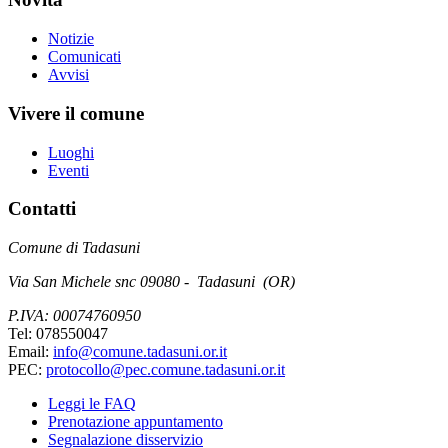
Notizie
Comunicati
Avvisi
Vivere il comune
Luoghi
Eventi
Contatti
Comune di Tadasuni
Via San Michele snc 09080 - Tadasuni (OR)
P.IVA: 00074760950
Tel: 078550047
Email:
info@comune.tadasuni.or.it
PEC:
protocollo@pec.comune.tadasuni.or.it
Leggi le FAQ
Prenotazione appuntamento
Segnalazione disservizio