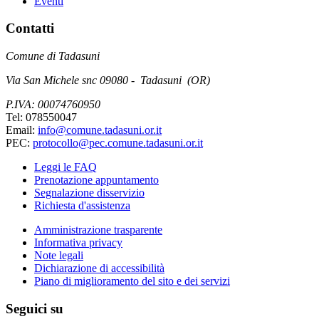
Eventi
Contatti
Comune di Tadasuni
Via San Michele snc 09080 - Tadasuni (OR)
P.IVA: 00074760950
Tel: 078550047
Email:
info@comune.tadasuni.or.it
PEC:
protocollo@pec.comune.tadasuni.or.it
Leggi le FAQ
Prenotazione appuntamento
Segnalazione disservizio
Richiesta d'assistenza
Amministrazione trasparente
Informativa privacy
Note legali
Dichiarazione di accessibilità
Piano di miglioramento del sito e dei servizi
Seguici su