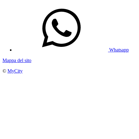
Whatsapp
Mappa del sito
©
MyCity